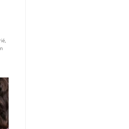
ié,
un